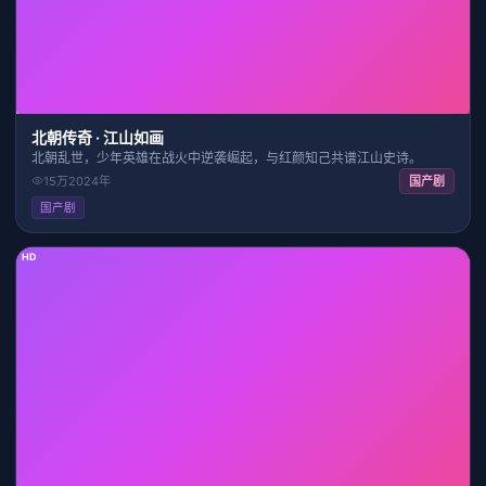
北朝传奇 · 江山如画
北朝乱世，少年英雄在战火中逆袭崛起，与红颜知己共谱江山史诗。
15万
2024
年
国产剧
国产剧
HD
34:57
7.6