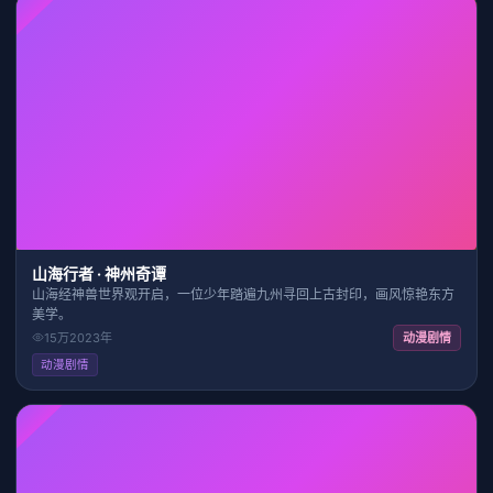
HD
29:27
7.9
山海行者 · 神州奇谭
山海经神兽世界观开启，一位少年踏遍九州寻回上古封印，画风惊艳东方
美学。
15万
2023
年
动漫剧情
动漫剧情
HD