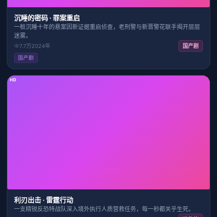
沉睡的密码 · 罪案重启
一桩沉睡十年的悬案因新证据重启侦查，老刑警与新晋警花联手揭开层层
迷雾。
7.7万
2024
年
国产剧
国产剧
HD
2:31:41
7.4
利刃出击 · 雷霆行动
一支精锐反恐特战队深入境外执行人质营救任务，每一秒都关乎生死。