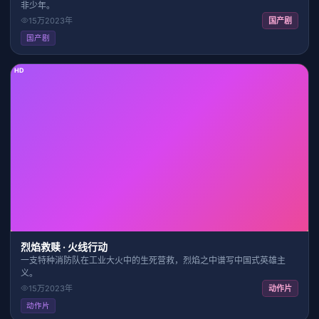
非少年。
15万
2023
年
国产剧
国产剧
HD
2:13:13
8.2
烈焰救赎 · 火线行动
一支特种消防队在工业大火中的生死营救，烈焰之中谱写中国式英雄主
义。
15万
2023
年
动作片
动作片