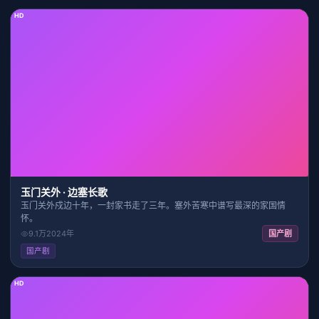
HD
38:54
7.8
玉门关外 · 边塞长歌
玉门关外戍边十年，一封家书走了三年。塞外苦寒中谱写最深的家国情
怀。
9.1万
2024
年
国产剧
国产剧
HD