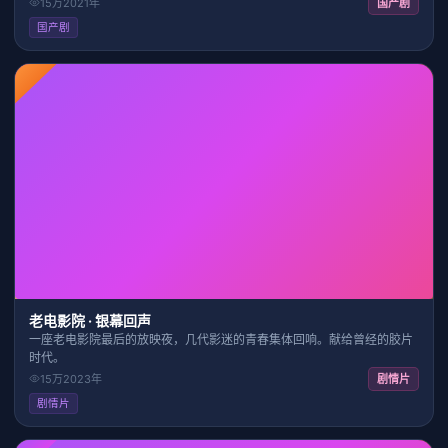
15万
2021
年
国产剧
国产剧
HD
2:32:46
9.2
老电影院 · 银幕回声
一座老电影院最后的放映夜，几代影迷的青春集体回响。献给曾经的胶片
时代。
15万
2023
年
剧情片
剧情片