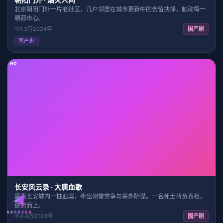
北京朝阳门外一片老社区，几户邻居在城市更新中的去留抉择，触动每一
颗都市心。
1.3万
2024
年
国产剧
国产剧
HD
23:09
9.3
长安风云录 · 大唐血歌
盛唐长安城内一桩血案，牵出朝堂党争与塞外阴谋。一名死士背负真相，
逆流而上。
ABABSEO
4.4万
2024
年
国产剧