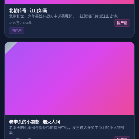
北朝传奇 · 江山如画
北朝乱世，少年英雄在战火中逆袭崛起，与红颜知己共谱江山史诗。
15万
2024
年
国产剧
国产剧
HD
40:45
9.5
老李头的小卖部 · 烟火人间
老李头的小卖部是整条街的情报中心，发生过太多笑中带泪的小人物故
事。