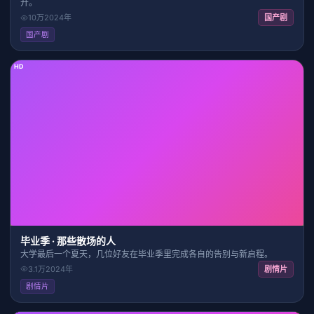
开。
10万
2024
年
国产剧
国产剧
HD
2:22:49
8.8
毕业季 · 那些散场的人
大学最后一个夏天，几位好友在毕业季里完成各自的告别与新启程。
3.1万
2024
年
剧情片
剧情片