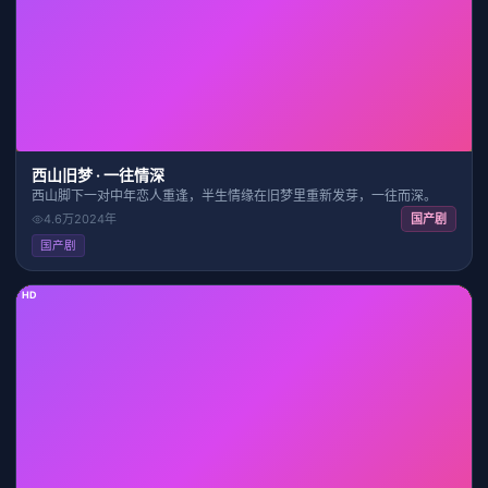
20:00
8.2
西山旧梦 · 一往情深
西山脚下一对中年恋人重逢，半生情缘在旧梦里重新发芽，一往而深。
4.6万
2024
年
国产剧
国产剧
HD
33:09
8.7