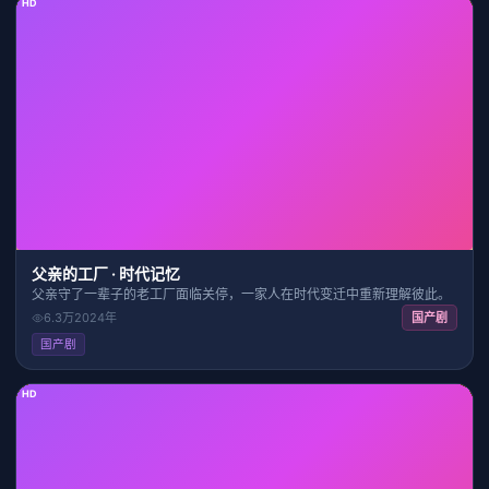
HD
42:36
8.3
父亲的工厂 · 时代记忆
父亲守了一辈子的老工厂面临关停，一家人在时代变迁中重新理解彼此。
6.3万
2024
年
国产剧
国产剧
HD