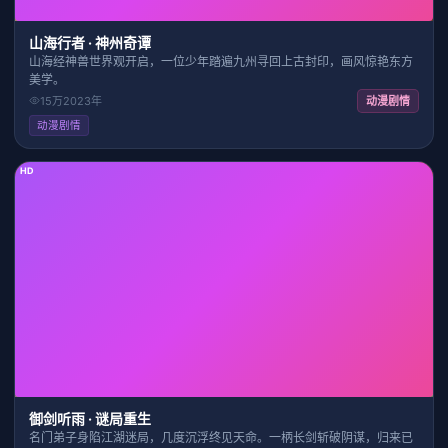
山海行者 · 神州奇谭
山海经神兽世界观开启，一位少年踏遍九州寻回上古封印，画风惊艳东方
美学。
15万
2023
年
动漫剧情
动漫剧情
HD
25:15
9.3
御剑听雨 · 谜局重生
名门弟子身陷江湖迷局，几度沉浮终见天命。一柄长剑斩破阴谋，归来已