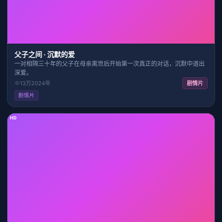
父子之间 · 沉默的爱
一对相隔三十年的父子在母亲离世后开始第一次真正的对话，沉默中道出
深爱。
13万
2024
年
剧情片
剧情片
HD
22:21
9.3