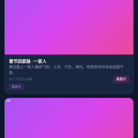
1:41:12
8.0
春节回家路 · 一家人
春运路上一家人辗转飞机、火车、汽车、摩托，啼笑皆非中体会团圆不
易。
2.7万
2024
年
喜剧片
喜剧片
HD
28:24
7.5