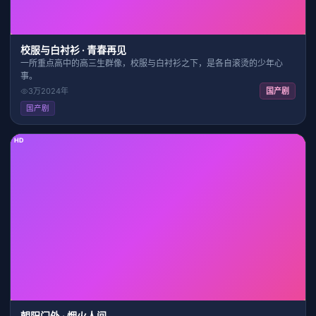
校服与白衬衫 · 青春再见
一所重点高中的高三生群像，校服与白衬衫之下，是各自滚烫的少年心
事。
3万
2024
年
国产剧
国产剧
HD
31:48
8.2
朝阳门外 · 烟火人间