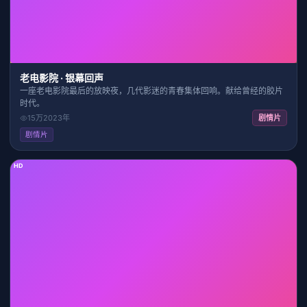
老电影院 · 银幕回声
一座老电影院最后的放映夜，几代影迷的青春集体回响。献给曾经的胶片
时代。
15万
2023
年
剧情片
剧情片
HD
29:27
7.9