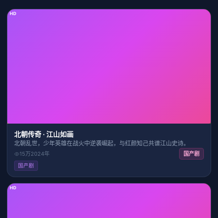
HD
28:24
7.5
北朝传奇 · 江山如画
北朝乱世，少年英雄在战火中逆袭崛起，与红颜知己共谱江山史诗。
15万
2024
年
国产剧
国产剧
HD