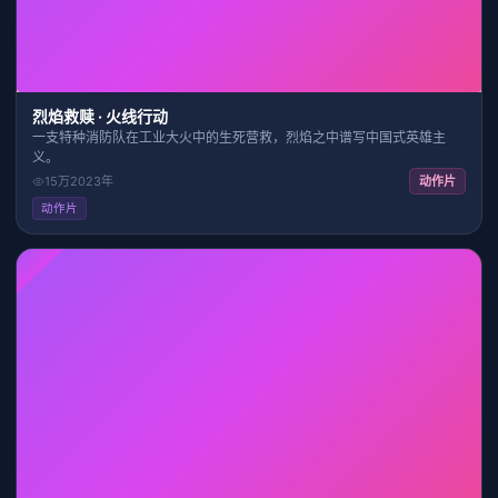
烈焰救赎 · 火线行动
一支特种消防队在工业大火中的生死营救，烈焰之中谱写中国式英雄主
义。
15万
2023
年
动作片
动作片
HD
30:45
7.8