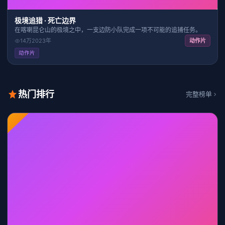
极境追猎 · 死亡边界
在喀喇昆仑山的极境之中，一支边防小队完成一项不可能的追捕任务。
14万
2023
年
动作片
动作片
热门排行
完整榜单
HD
28:24
7.5