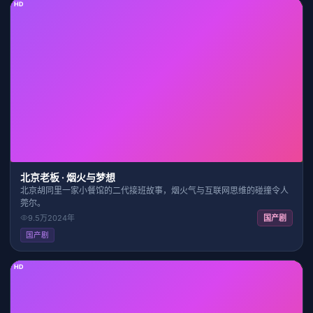
HD
27:36
7.8
北京老板 · 烟火与梦想
北京胡同里一家小餐馆的二代接班故事，烟火气与互联网思维的碰撞令人
莞尔。
9.5万
2024
年
国产剧
国产剧
HD