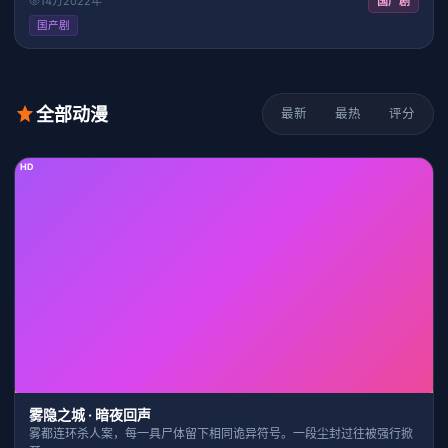
14万
2022
年
国产剧
国产剧
全部动漫
最新
最热
评分
HD
37:06
8.2
雾隐之城 · 暗夜回声
雾都连环杀人案，每一具尸体留下相同诡异符号。一段尘封过往被强行掀