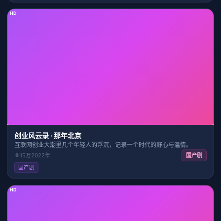
HD
30:45
7.8
创业风云录 · 那年北京
互联网创业大潮里几个年轻人的浮沉，记录一个时代的野心与温情。
15万
2022
年
国产剧
国产剧
HD