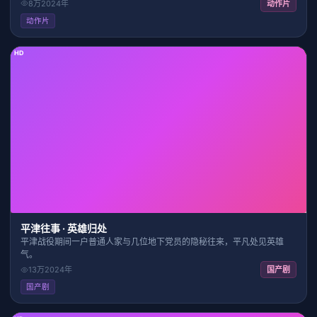
8万
2024
年
动作片
动作片
HD
36:33
9.4
平津往事 · 英雄归处
平津战役期间一户普通人家与几位地下党员的隐秘往来，平凡处见英雄
气。
13万
2024
年
国产剧
国产剧