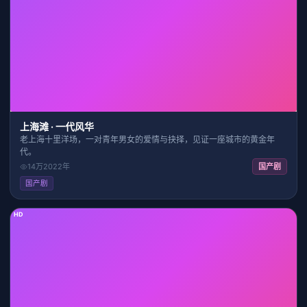
40:00
7.9
上海滩 · 一代风华
老上海十里洋场，一对青年男女的爱情与抉择，见证一座城市的黄金年
代。
14万
2022
年
国产剧
国产剧
HD
39:12
8.1