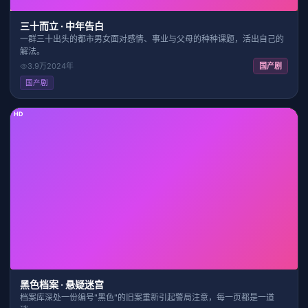
三十而立 · 中年告白
一群三十出头的都市男女面对感情、事业与父母的种种课题，活出自己的
解法。
3.9万
2024
年
国产剧
国产剧
HD
41:18
8.9
黑色档案 · 悬疑迷宫
档案库深处一份编号"黑色"的旧案重新引起警局注意，每一页都是一道