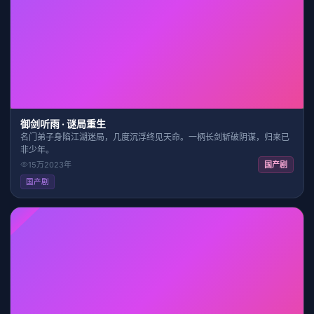
25:15
9.3
御剑听雨 · 谜局重生
名门弟子身陷江湖迷局，几度沉浮终见天命。一柄长剑斩破阴谋，归来已
非少年。
15万
2023
年
国产剧
国产剧
HD
2:13:13
8.2