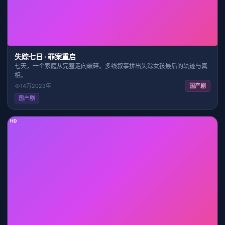
失踪七日 · 罪案重启
七天，一个家庭从完整走向破碎。多线叙事拼出失踪女孩最后的轨迹与真
相。
14万
2023
年
国产剧
国产剧
HD
1:45:55
9.6