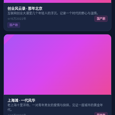
创业风云录 · 那年北京
互联网创业大潮里几个年轻人的浮沉，记录一个时代的野心与温情。
15万
2022
年
国产剧
国产剧
HD
40:00
7.9
上海滩 · 一代风华
老上海十里洋场，一对青年男女的爱情与抉择，见证一座城市的黄金年
代。