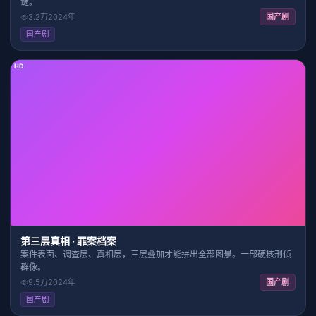
谜。
3.2万
2024
年
国产剧
国产剧
HD
20:30
8.1
第三层真相 · 罪案档案
案件表面、调查层、真相层，三层叠加才能拼出全部图景。一部硬核刑侦
群像。
9.5万
2024
年
国产剧
国产剧