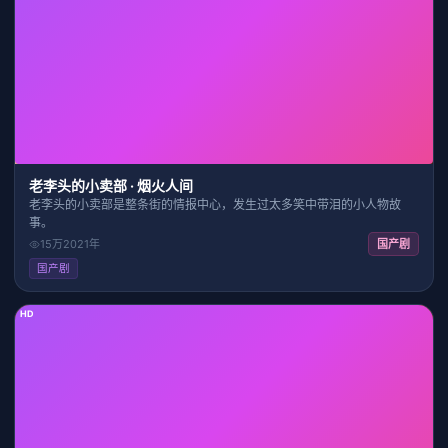
40:45
9.5
老李头的小卖部 · 烟火人间
老李头的小卖部是整条街的情报中心，发生过太多笑中带泪的小人物故
事。
15万
2021
年
国产剧
国产剧
HD
2:32:46
9.2