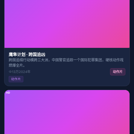
1:44:27
8.3
鹰隼计划 · 跨国追凶
跨国追缉行动横跨三大洲，中国警官追踪一个国际犯罪集团，硬核动作戏
燃爆全片。
13万
2024
年
动作片
动作片
HD
1:48:52
8.1